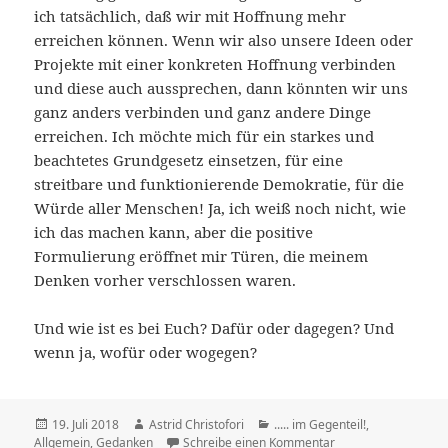
ich tatsächlich, daß wir mit Hoffnung mehr
erreichen können. Wenn wir also unsere Ideen oder
Projekte mit einer konkreten Hoffnung verbinden
und diese auch aussprechen, dann könnten wir uns
ganz anders verbinden und ganz andere Dinge
erreichen. Ich möchte mich für ein starkes und
beachtetes Grundgesetz einsetzen, für eine
streitbare und funktionierende Demokratie, für die
Würde aller Menschen! Ja, ich weiß noch nicht, wie
ich das machen kann, aber die positive
Formulierung eröffnet mir Türen, die meinem
Denken vorher verschlossen waren.
Und wie ist es bei Euch? Dafür oder dagegen? Und
wenn ja, wofür oder wogegen?
Veröffentlicht
19. Juli 2018
Autor
Astrid Christofori
Kategorien
..... im Gegenteil!
,
Allgemein
am
,
Gedanken
Schreibe einen Kommentar
zu Dagegen!