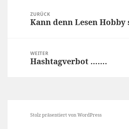
Beitragsnavigation
ZURÜCK
Kann denn Lesen Hobby 
Vorheriger
Beitrag:
WEITER
Hashtagverbot …….
Nächster
Beitrag:
Stolz präsentiert von WordPress