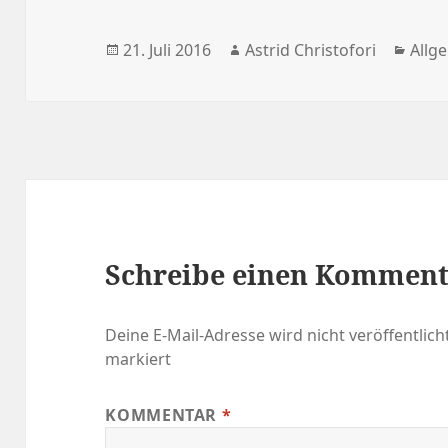
Veröffentlicht
21. Juli 2016
Autor
Astrid Christofori
Kate
Allg
am
Schreibe einen Kommen
Deine E-Mail-Adresse wird nicht veröffentlicht
markiert
KOMMENTAR
*