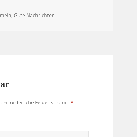
gorien
emein
,
Gute Nachrichten
tar
.
Erforderliche Felder sind mit
*