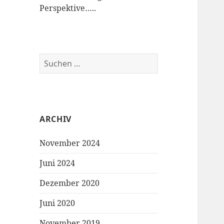
Perspektive…..
S
u
c
h
e
ARCHIV
n
n
November 2024
a
c
Juni 2024
h
:
Dezember 2020
Juni 2020
November 2019