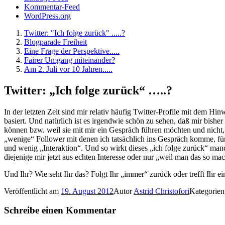
Kommentar-Feed
WordPress.org
Twitter: "Ich folge zurück" .....?
Blogparade Freiheit
Eine Frage der Perspektive.....
Fairer Umgang miteinander?
Am 2. Juli vor 10 Jahren.....
Twitter: „Ich folge zurück“ …..?
In der letzten Zeit sind mir relativ häufig Twitter-Profile mit dem H
basiert. Und natürlich ist es irgendwie schön zu sehen, daß mir bi
können bzw. weil sie mit mir ein Gespräch führen möchten und nicht, we
„wenige“ Follower mit denen ich tatsächlich ins Gespräch komme, für 
und wenig „Interaktion“. Und so wirkt dieses „ich folge zurück“ manch
diejenige mir jetzt aus echten Interesse oder nur „weil man das so ma
Und Ihr? Wie seht Ihr das? Folgt Ihr „immer“ zurück oder trefft Ihr
Veröffentlicht am
19. August 2012
Autor
Astrid Christofori
Kategorie
Schreibe einen Kommentar