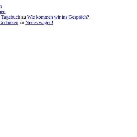
n
hen
a Tagebuch
zu
Wie kommen wir ins Gespräch?
 Gedanken
zu
Neues wagen!