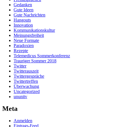
Gedanken
Gute Ideen
Gute Nachrichten
Hangouts
Innovation
Kommunikationskultur
Meinungsfreiheit
Neue Formate
Paradoxien
Rezepte
Telemedicus Sommerkonferenz
Trauriger Sommer 2018
Twitter
Twitterauszeit
Twittergespräche
Twittertreffen
Überwachung
Uncategorized
ununitv
Meta
Anmelden
Eintrags-Feed