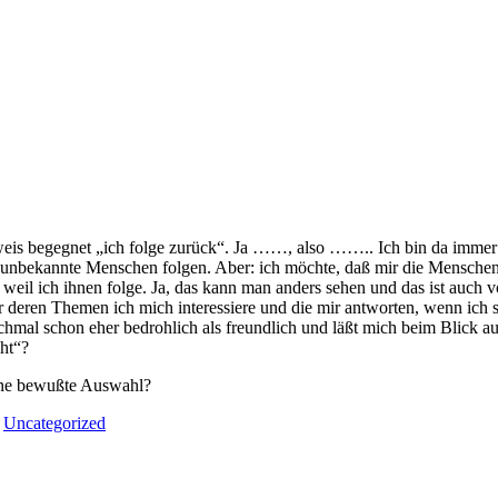
inweis begegnet „ich folge zurück“. Ja ……, also …….. Ich bin da immer 
sher unbekannte Menschen folgen. Aber: ich möchte, daß mir die Mensch
il ich ihnen folge. Ja, das kann man anders sehen und das ist auch völl
deren Themen ich mich interessiere und die mir antworten, wenn ich si
mal schon eher bedrohlich als freundlich und läßt mich beim Blick auf 
cht“?
 eine bewußte Auswahl?
n
Uncategorized