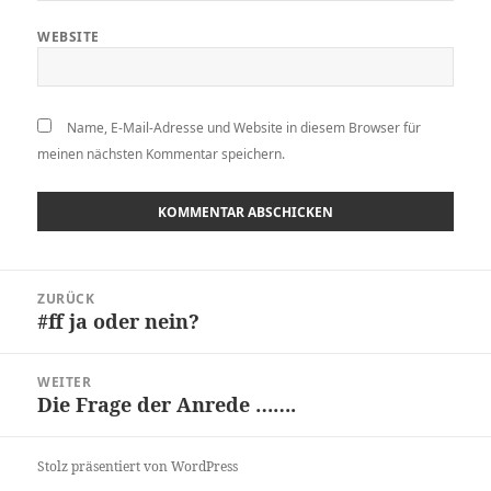
WEBSITE
Name, E-Mail-Adresse und Website in diesem Browser für
meinen nächsten Kommentar speichern.
Beitragsnavigation
ZURÜCK
#ff ja oder nein?
Vorheriger
Beitrag:
WEITER
Die Frage der Anrede …….
Nächster
Beitrag:
Stolz präsentiert von WordPress