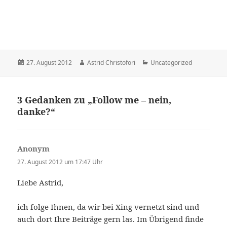
Veröffentlicht
27. August 2012
Autor
Astrid Christofori
Kategorien
Uncategorized
am
3 Gedanken zu „Follow me – nein,
danke?“
Anonym
sagt:
27. August 2012 um 17:47 Uhr
Liebe Astrid,
ich folge Ihnen, da wir bei Xing vernetzt sind und
auch dort Ihre Beiträge gern las. Im Übrigend finde