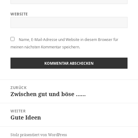
WEBSITE
Name, E-Mail-Adresse und Website in diesem Browser für
meinen nächsten Kommentar speichern.
Beitragsnavigation
ZURÜCK
Zwischen gut und böse ……
Vorheriger
Beitrag:
WEITER
Gute Ideen
Nächster
Beitrag:
Stolz präsentiert von WordPress