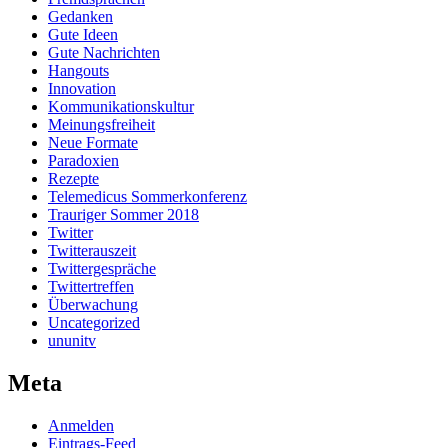
Gedanken
Gute Ideen
Gute Nachrichten
Hangouts
Innovation
Kommunikationskultur
Meinungsfreiheit
Neue Formate
Paradoxien
Rezepte
Telemedicus Sommerkonferenz
Trauriger Sommer 2018
Twitter
Twitterauszeit
Twittergespräche
Twittertreffen
Überwachung
Uncategorized
ununitv
Meta
Anmelden
Eintrags-Feed