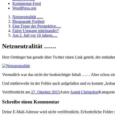
Kommentar-Feed
WordPress.org
Netzneutralität ......
Blogparade Freiheit
Eine Frage der Perspektive.....
Fairer Umgang miteinander?
Am 2. Juli vor 10 Jahren.....
Netzneutralität ……
Herr Oettinger hat gerade über Twitter einen Link geteilt, der enthalt
Vermutlich war das nicht der beabsichtigte Inhalt …… Aber schon zie
Und mittlerweile ist der Fehler auch aufgefallen und es kommt „les
Veröffentlicht am
27. Oktober 2015
Autor
Astrid Christofori
Kategori
Schreibe einen Kommentar
Deine E-Mail-Adresse wird nicht veröffentlicht.
Erforderliche Felder 