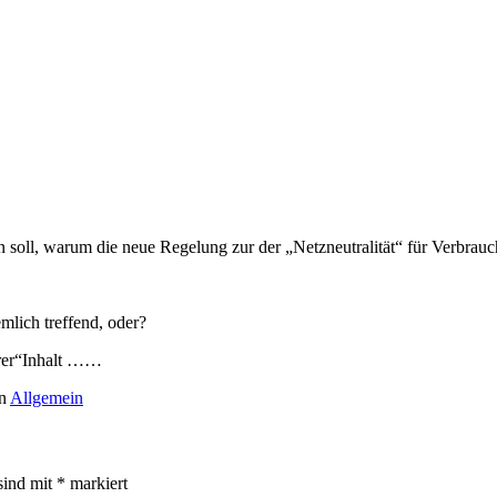
en soll, warum die neue Regelung zur der „Netzneutralität“ für Verbrauch
mlich treffend, oder?
barer“Inhalt ……
en
Allgemein
sind mit
*
markiert