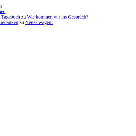
n
hen
a Tagebuch
zu
Wie kommen wir ins Gespräch?
 Gedanken
zu
Neues wagen!