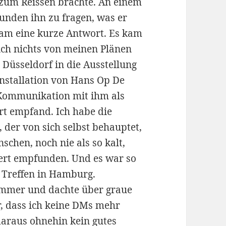
zum Reissen brachte. An einem
nden ihn zu fragen, was er
kam eine kurze Antwort. Es kam
ich nichts von meinen Plänen
n Düsseldorf in die Ausstellung
Installation von Hans Op De
 Kommunikation mit ihm als
iert empfand. Ich habe die
er von sich selbst behauptet,
schen, noch nie als so kalt,
iert empfunden. Und es war so
m Treffen in Hamburg.
immer und dachte über graue
, dass ich keine DMs mehr
daraus ohnehin kein gutes