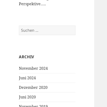
Perspektive…..
S
u
c
h
e
ARCHIV
n
n
November 2024
a
c
Juni 2024
h
:
Dezember 2020
Juni 2020
November 2019